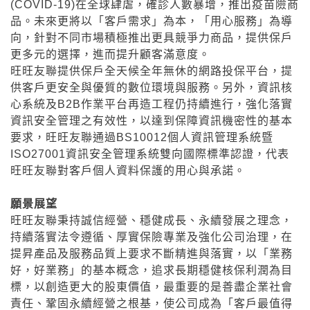
(COVID-19)在全球肆虐，確診人數暴增，推出疫苗險商
品。未來更將以「客戶需求」為本，「用心服務」為導
向，針對不同市場積極推出更具競爭力商品，提供保戶
更多元的選擇，進而提升顧客滿意度。
旺旺友聯提供保戶全天候全年無休的網路投保平台，提
供客戶更安全與優質的數位環境與服務。另外，資訊核
心系統及B2B作業平台再造工程仍持續進行，強化落實
資訊安全管理之有效性，以達到保障資訊機密性的基本
要求，旺旺友聯通過BS10012個人資訊管理系統暨
ISO27001資訊安全管理系統雙向國際標準認證，代表
旺旺友聯對客戶個人資料保護的用心與承諾。
願景展望
旺旺友聯秉持誠信經營、穩健成長、永續發展之理念，
持續落實法令遵循、厚實保險專業及強化公司治理，在
提昇產品及服務品質上要求不斷精進與落實，以「業務
好，好業務」的基本概念，追求長期穩健核保利潤為目
標，以創造更大的股東價值，最重要的是善盡企業社會
責任、鞏固永續經營之根基，使公司成為「客戶最值得