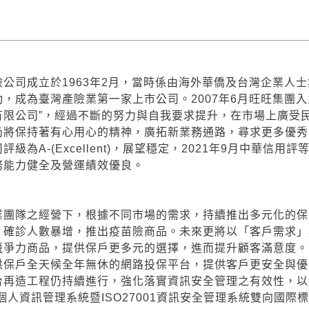
公司成立於1963年2月，當時係由海外華僑及台灣企業人士集
，成為臺灣產險業第一家上市公司。2007年6月旺旺集團入主
有限公司”，經過不斷的努力與自我要求提升，在市場上廣受
仍將保持著有心用心的精神，廣拓新業務通路，尋求更多優秀人
級為A-(Excellent)，展望穩定，2021年9月中華信用
務能力健全及營運績效優良。
團隊之經營下，根據不同市場的需求，持續推出多元化的保險商品
，確診人數暴增，推出疫苗險商品。未來更將以「客戶需求」
競爭力商品，提供保戶更多元的選擇，進而提升顧客滿意度。
供保戶全天候全年無休的網路投保平台，提供客戶更安全與優
平台再造工程仍持續進行，強化落實資訊安全管理之有效性，
12個人資訊管理系統暨ISO27001資訊安全管理系統雙向